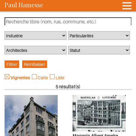
Paul Hamesse
Vignettes
Carte
Liste
5 résultat(s)
Magasin Albert Ameke