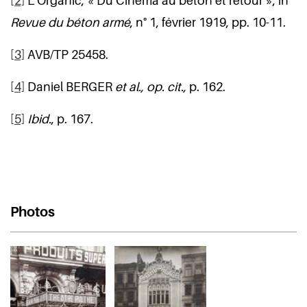
[2]
L’Organic, « Du Cinéma au béton et retour », in
Revue du béton armé
, n° 1, février 1919, pp. 10-11.
[3]
AVB/TP 25458.
[4]
Daniel BERGER
et al., op. cit.,
p. 162.
[5]
Ibid.
, p. 167.
Photos