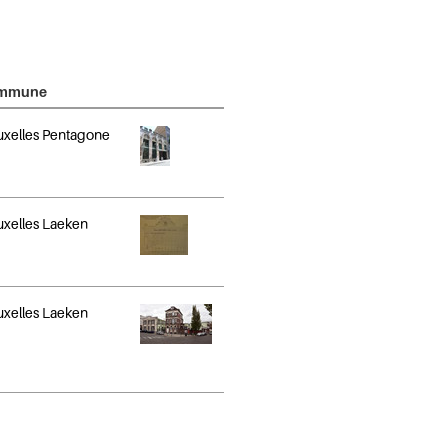
mmune
uxelles Pentagone
uxelles Laeken
uxelles Laeken