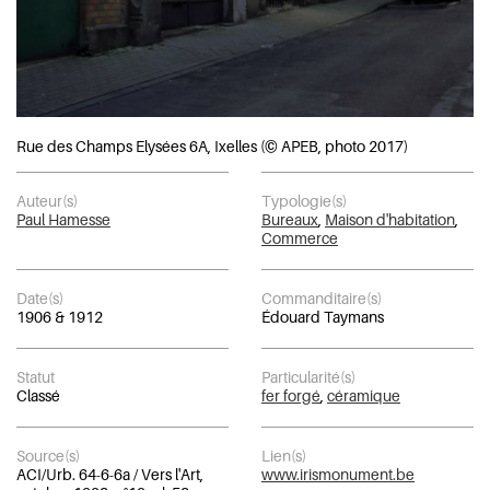
Rue des Champs Elysées 6A, Ixelles (© APEB, photo 2017)
Auteur(s)
Typologie(s)
Paul Hamesse
Bureaux
,
Maison d'habitation
,
Commerce
Date(s)
Commanditaire(s)
1906 & 1912
Édouard Taymans
Statut
Particularité(s)
Classé
fer forgé
,
céramique
Source(s)
Lien(s)
ACI/Urb. 64-6-6a / Vers l'Art,
www.irismonument.be