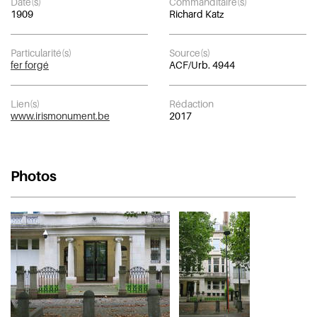
Date(s)
Commanditaire(s)
1909
Richard Katz
Particularité(s)
Source(s)
fer forgé
ACF/Urb. 4944
Lien(s)
Rédaction
www.irismonument.be
2017
Photos