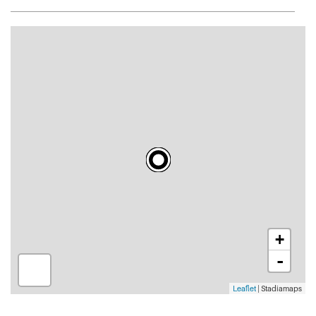
+
-
Leaflet
| Stadiamaps