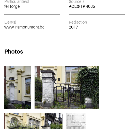
Particularité(s)
Source(s)
fer forgé
ACEtt/TP 4085
Lien(s)
Rédaction
www.irismonument.be
2017
Photos