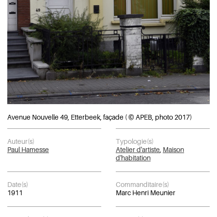
Avenue Nouvelle 49, Etterbeek, façade ( © APEB, photo 2017)
Auteur(s)
Typologie(s)
Paul Hamesse
Atelier d'artiste
,
Maison
d'habitation
Date(s)
Commanditaire(s)
1911
Marc Henri Meunier