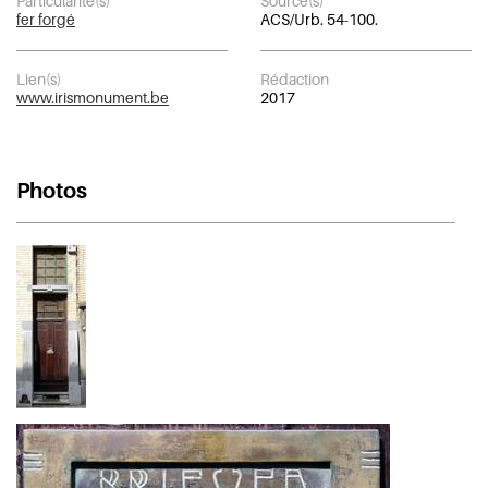
Particularité(s)
Source(s)
fer forgé
ACS/Urb. 54-100.
Lien(s)
Rédaction
www.irismonument.be
2017
Photos