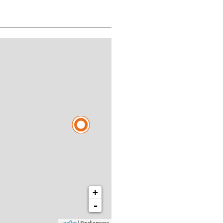
+
-
Leaflet
| Stadiamaps