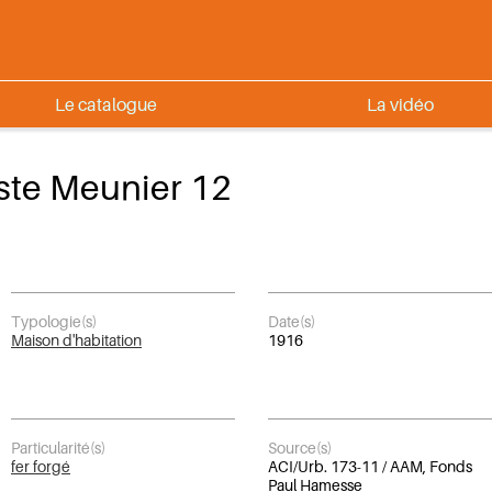
Le catalogue
La vidéo
ste Meunier 12
Typologie(s)
Date(s)
Maison d'habitation
1916
Particularité(s)
Source(s)
fer forgé
ACI/Urb. 173-11 / AAM, Fonds
Paul Hamesse