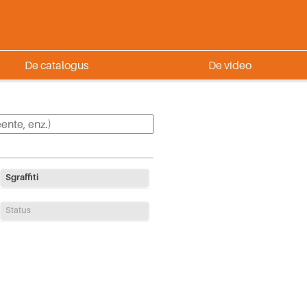
De catalogus
De video
Sgraffiti
Status