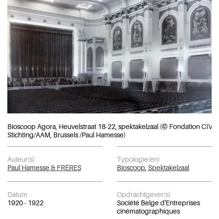
Bioscoop Agora, Heuvelstraat 18-22, spektakelzaal (© Fondation CIVA
Stichting/AAM, Brussels /Paul Hamesse)
Auteur(s)
Typologie(ën)
Paul Hamesse & FRÈRES
Bioscoop
,
Spektakelzaal
Datum
Opdrachtgever(s)
1920 - 1922
Société Belge d'Entreprises
cinématographiques