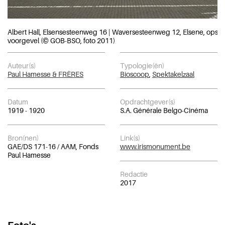
Albert Hall, Elsensesteenweg 16 | Waversesteenweg 12, Elsene, opst
voorgevel (© GOB-BSO, foto 2011)
Auteur(s)
Typologie(ën)
Paul Hamesse & FRÈRES
Bioscoop
,
Spektakelzaal
Datum
Opdrachtgever(s)
1919 - 1920
S.A. Générale Belgo-Cinéma
Bron(nen)
Link(s)
GAE/DS 171-16 / AAM, Fonds
www.irismonument.be
Paul Hamesse
Redactie
2017