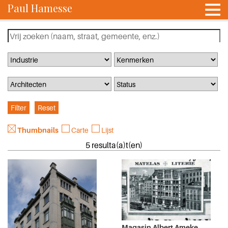
Paul Hamesse
Thumbnails
Carte
Lijst
5 resulta(a)t(en)
Magasin Albert Ameke