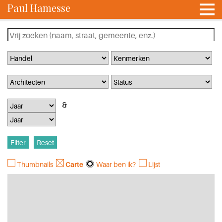
Paul Hamesse
Thumbnails
Carte
Waar ben ik?
Lijst