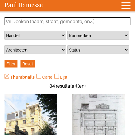
Paul Hamesse
Thumbnails
Carte
Lijst
34 resulta(a)t(en)