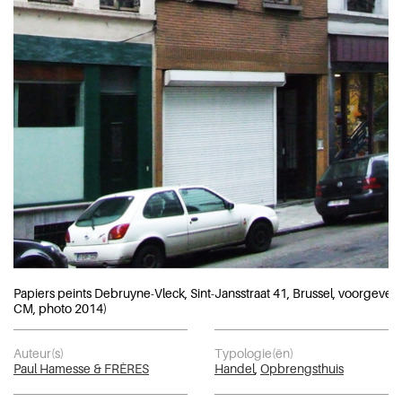
Papiers peints Debruyne-Vleck, Sint-Jansstraat 41, Brussel, voorgevel 
CM, photo 2014)
Auteur(s)
Typologie(ën)
Paul Hamesse & FRÈRES
Handel
,
Opbrengsthuis