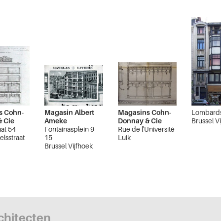
s Cohn-
Magasin Albert
Magasins Cohn-
Lombards
 Cie
Ameke
Donnay & Cie
Brussel V
at 54
Fontainasplein 9-
Rue de l'Université
elsstraat
15
Luik
Brussel Vijfhoek
ijfhoek
rchitecten