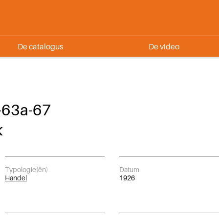
De catalogus
De video
-63a-67
k
Typologie(ën)
Datum
Handel
1926