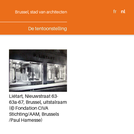
fr
nl
Brussel, stad van architecten
De tentoonstelling
Liétart, Nieuwstraat 63-
63a-67, Brussel, uitstalraam
(© Fondation CIVA
Stichting/AAM, Brussels
/Paul Hamesse)