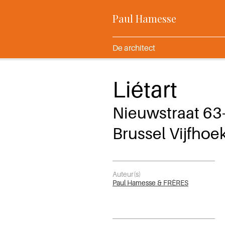
Paul Hamesse
De architect
Liétart
Nieuwstraat 63
Brussel Vijfhoe
Auteur(s)
Paul Hamesse & FRÈRES