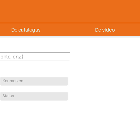
De catalogus
De video
Kenmerken
Status