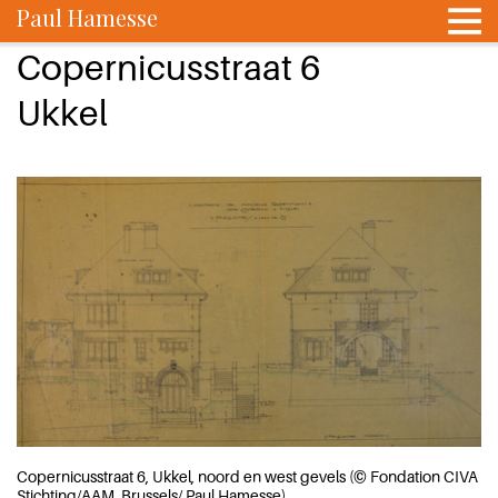
Paul Hamesse
Copernicusstraat 6
Ukkel
Copernicusstraat 6, Ukkel, noord en west gevels (© Fondation CIVA
Stichting/AAM, Brussels/ Paul Hamesse)