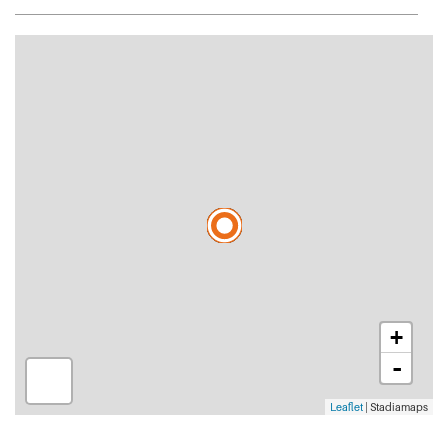
+
-
Leaflet
| Stadiamaps