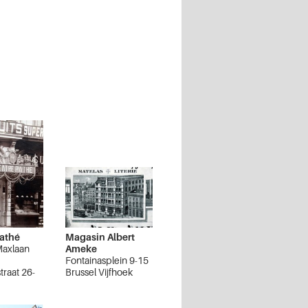
Pathé
Magasin Albert
Maxlaan
Ameke
Fontainasplein 9-15
raat 26-
Brussel Vijfhoek
jfhoek