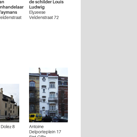
an
de schilder Louis
enhandelaar
Ludwig
Taymans
Elyzeese
eldenstraat
Veldenstraat 72
Elsene
 Dolez 8
Antoine
Delporteplein 17
Sint-Gillis