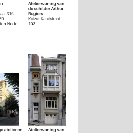
n-
Atelierwoning van
de schilder Arthur
raat 316
Rogiers
 70
Keizer Karelstraat
t-ten-Node
103
Brussel Uitbreiding
Oost
e atelier en
Atelierwoning van