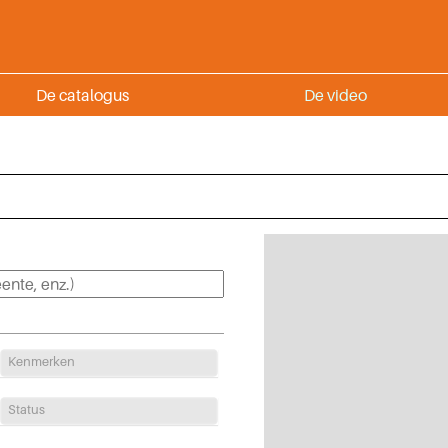
De catalogus
De video
Kenmerken
Status