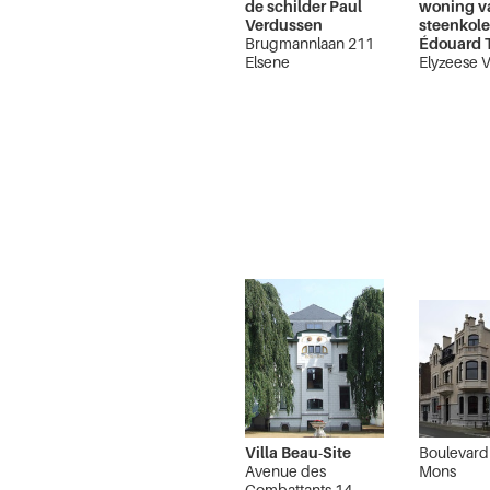
de schilder Paul
woning v
Verdussen
steenkol
Brugmannlaan 211
Édouard 
Elsene
Elyzeese V
6A
Elsene
Villa Beau-Site
Boulevard
Avenue des
Mons
Combattants 14