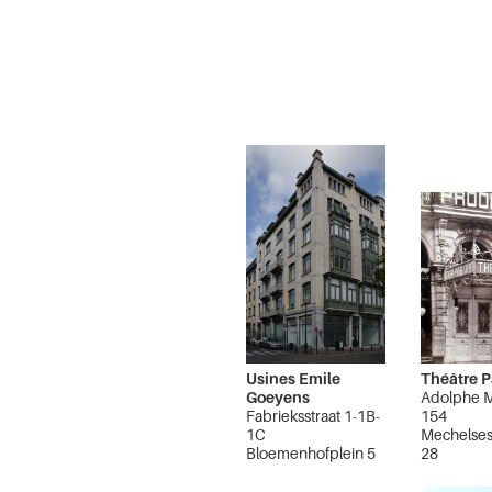
Usines Emile
Théâtre 
Goeyens
Adolphe 
Fabrieksstraat 1-1B-
154
1C
Mechelsest
Bloemenhofplein 5
28
Onze-Lieve-Vrouw
Brussel Vi
van Vaakstraat 2