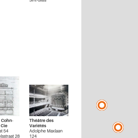
 Cohn-
Théâtre des
 Cie
Variétés
at 54
Adolphe Maxlaan
lsstraat 28
124