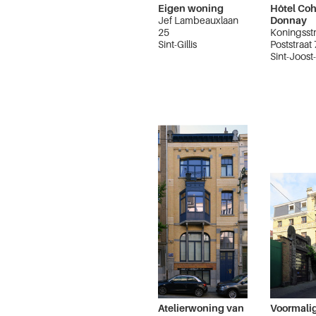
Eigen woning
Hôtel Coh
Jef Lambeauxlaan
Donnay
25
Koningsst
Sint-Gillis
Poststraat
Sint-Joos
Atelierwoning van
Voormalig