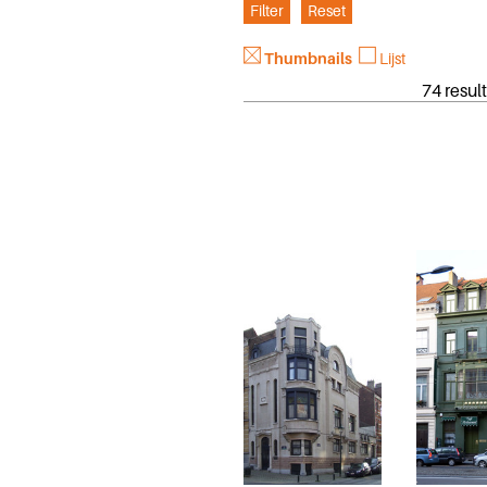
Thumbnails
Lijst
74 result