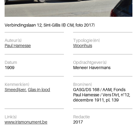
Verbindingslaan 12, Sint-Gillis (© CM, foto 2017)
Auteur(s)
Typologie(ën)
Paul Hamesse
Woonhuis
Datum
Opdrachtgever(s)
1909
Meneer Havermans
Kenmerk(en)
Bron(nen)
Smeedijzer
,
Glas-in-lood
GASG/DS 168 / AAM, Fonds
Paul Hamesse / Vers l'Art, n°12,
décembre 1911, pl. 139
Link(s)
Redactie
www.irismonument.be
2017