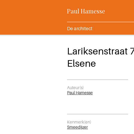
Paul Hamesse
De architect
Lariksenstraat 
Elsene
Auteur(s)
Paul Hamesse
Kenmerk(en)
Smeedijzer