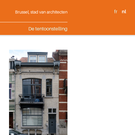
fr
nl
Brussel, stad van architecten
De tentoonstelling