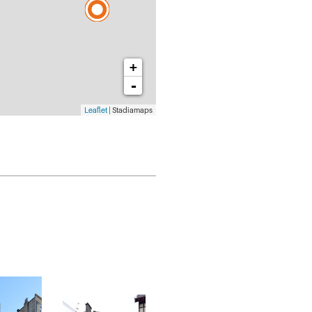
+
-
Leaflet
| Stadiamaps