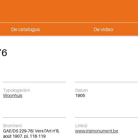
De catalogus
De video
76
Typologie(ën)
Datum
Woonhuis
1905
Bron(nen)
Link(s)
GAE/DS 229-76| Vers l'Art n°8,
www.irismonument.be
août 1907, pl. 118-119