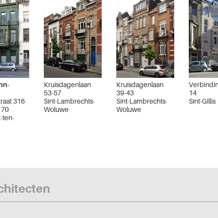
hn-
Kruisdagenlaan
Kruisdagenlaan
Verbindi
53-57
39-43
14
raat 316
Sint-Lambrechts-
Sint-Lambrechts-
Sint-Gillis
t 70
Woluwe
Woluwe
-ten-
rchitecten