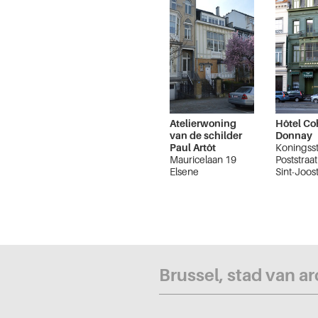
Atelierwoning
Hôtel Co
van de schilder
Donnay
Paul Artôt
Koningsst
Mauricelaan 19
Poststraa
Elsene
Sint-Joost
Node
Brussel, stad van a