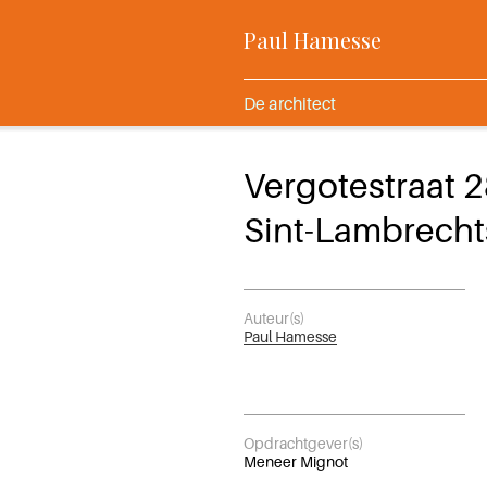
Paul Hamesse
De architect
Vergotestraat 
Sint-Lambrech
Auteur(s)
Paul Hamesse
Opdrachtgever(s)
Meneer Mignot