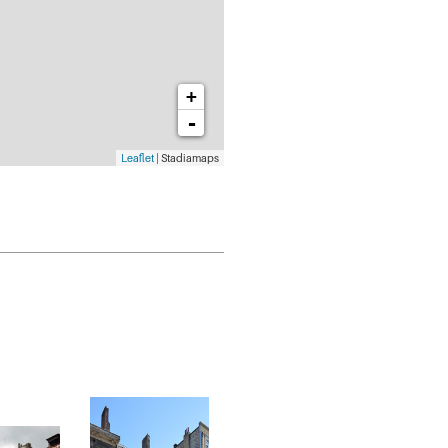
+
-
Leaflet
| Stadiamaps