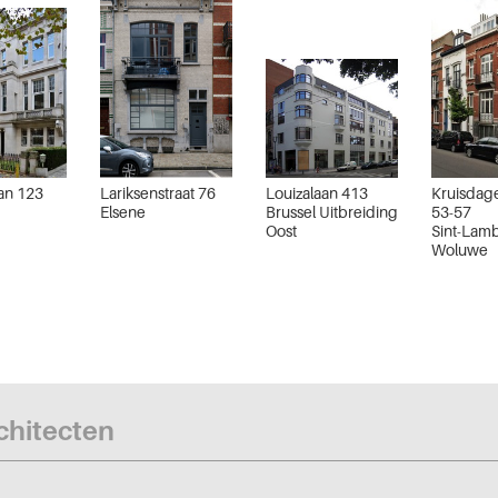
an 123
Lariksenstraat 76
Louizalaan 413
Kruisdag
Elsene
Brussel Uitbreiding
53-57
Oost
Sint-Lamb
Woluwe
rchitecten