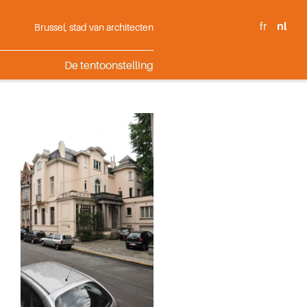
fr
nl
Brussel, stad van architecten
De tentoonstelling