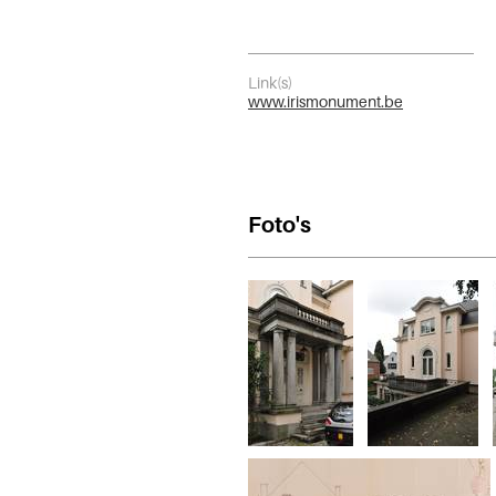
Link(s)
www.irismonument.be
Foto's