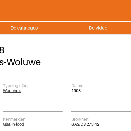
De catalogus
De video
28
ts-Woluwe
Typologie(ën)
Datum
Woonhuis
1908
Kenmerk(en)
Bron(nen)
Glas-in-lood
GAS/DS 273-12