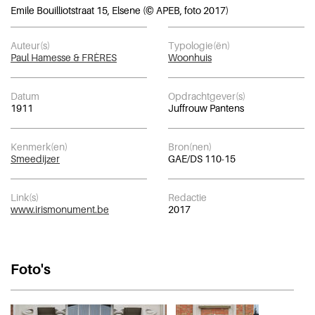
Emile Bouilliotstraat 15, Elsene (© APEB, foto 2017)
Auteur(s)
Typologie(ën)
Paul Hamesse & FRÈRES
Woonhuis
Datum
Opdrachtgever(s)
1911
Juffrouw Pantens
Kenmerk(en)
Bron(nen)
Smeedijzer
GAE/DS 110-15
Link(s)
Redactie
www.irismonument.be
2017
Foto's