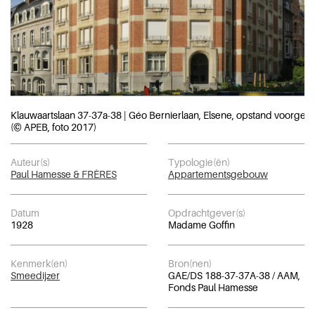
Klauwaartslaan 37-37a-38 | Géo Bernierlaan, Elsene, opstand voorgeve
(© APEB, foto 2017)
Auteur(s)
Typologie(ën)
Paul Hamesse & FRÈRES
Appartementsgebouw
Datum
Opdrachtgever(s)
1928
Madame Goffin
Kenmerk(en)
Bron(nen)
Smeedijzer
GAE/DS 188-37-37A-38 / AAM,
Fonds Paul Hamesse