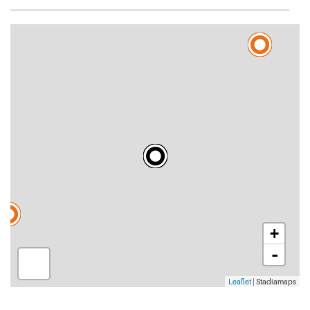
+
-
Leaflet
| Stadiamaps