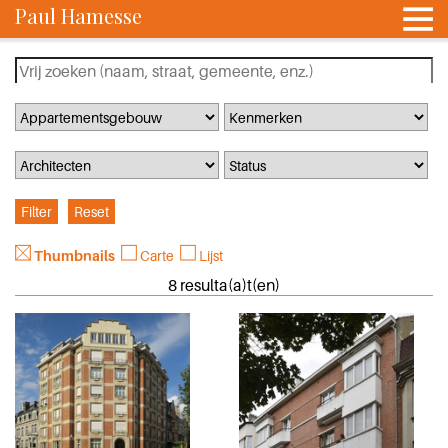
Paul Hamesse
Thumbnails
Carte
Lijst
8 resulta(a)t(en)