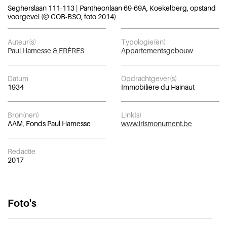
Segherslaan 111-113 | Pantheonlaan 69-69A, Koekelberg, opstand
voorgevel (© GOB-BSO, foto 2014)
Auteur(s)
Typologie(ën)
Paul Hamesse & FRÈRES
Appartementsgebouw
Datum
Opdrachtgever(s)
1934
Immobilière du Hainaut
Bron(nen)
Link(s)
AAM, Fonds Paul Hamesse
www.irismonument.be
Redactie
2017
Foto's