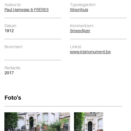
Auteur(s)
Typologie(ën)
Paul Hamesse & FRÈRES
Woonhuis
Datum
Kenmerk(en)
1912
Smeedijzer
Bron(nen)
Link(s)
www.irismonument.be
Redactie
2017
Foto's