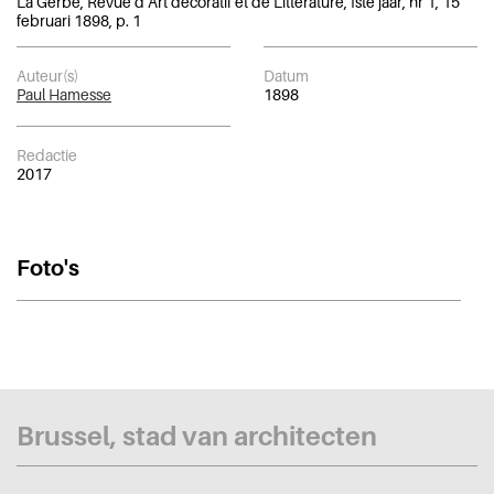
La Gerbe, Revue d’Art décoratif et de Littérature, Iste jaar, nr 1, 15
februari 1898, p. 1
Auteur(s)
Datum
Paul Hamesse
1898
Redactie
2017
Foto's
Brussel, stad van architecten