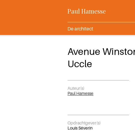
Paul Hamesse
De architect
Avenue Winston
Uccle
Auteur(s)
Paul Hamesse
Opdrachtgever(s)
Louis Séverin