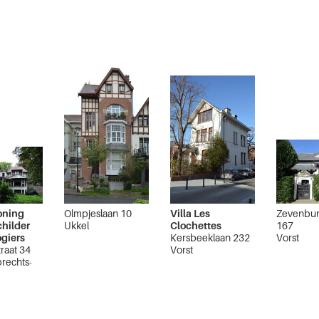
oning
Olmpjeslaan 10
Villa Les
Zevenbun
childer
Ukkel
Clochettes
167
ogiers
Kersbeeklaan 232
Vorst
raat 34
Vorst
rechts-