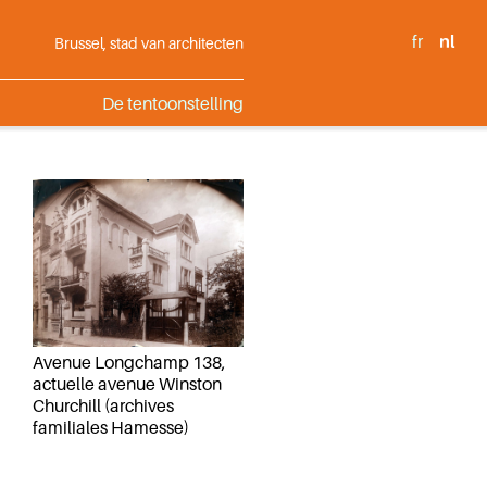
fr
nl
Brussel, stad van architecten
De tentoonstelling
Avenue Longchamp 138,
actuelle avenue Winston
Churchill (archives
familiales Hamesse)