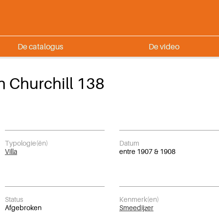
De catalogus
De video
 Churchill 138
Typologie(ën)
Datum
Villa
entre 1907 & 1908
Status
Kenmerk(en)
Afgebroken
Smeedijzer