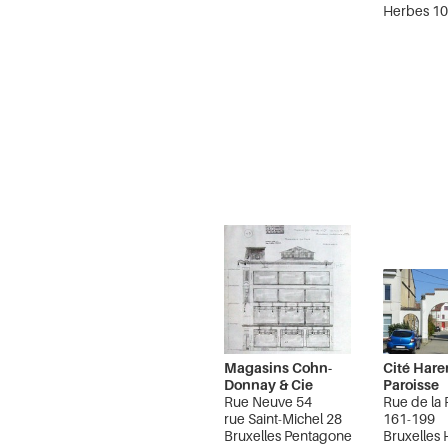
Herbes 1
R. des Ep
7-11,21,2
Bruxelles
Magasins Cohn-
Cité Hare
Donnay & Cie
Paroisse
Rue Neuve 54
Rue de la 
rue Saint-Michel 28
161-199
Bruxelles Pentagone
Bruxelles