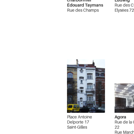
Édouard Taymans
Rue des 
Rue des Champs
Elysées 7
Elysées 6A
Ixelles
Ixelles
Place Antoine
Agora
Delporte 17
Rue de la 
Saint-Gilles
22
Rue March