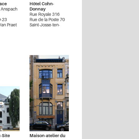
lace
Hôtel Cohn-
 Anspach
Donnay
Rue Royale 316
9-23
Rue de la Poste 70
Van Praet
Saint-Josse-ten-
Noode
 Pentagone
-Site
Maison-atelier du