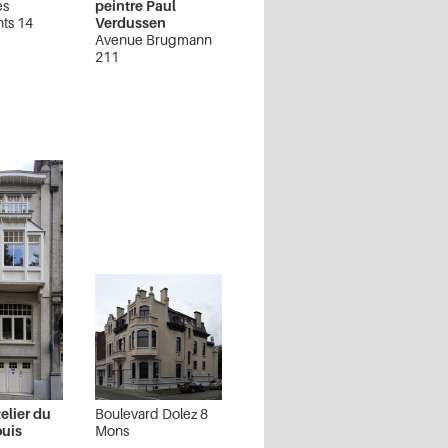
es
peintre Paul
ts 14
Verdussen
Avenue Brugmann
211
Ixelles
elier du
Boulevard Dolez 8
ouis
Mons