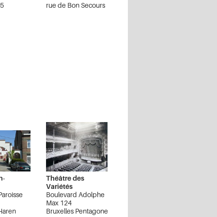
05
rue de Bon Secours
eronniers
3
5-29
Bruxelles Pentagone
 Pentagone
n-
Théâtre des
Variétés
Paroisse
Boulevard Adolphe
Max 124
 Haren
Bruxelles Pentagone