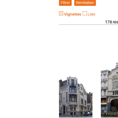
Vignettes
Liste
178 rés