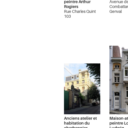
peintre Arthur
Avenue d
Rogiers
Combattan
Rue Charles Quint
Genval
103
Bruxelles Extension
Est
Anciens atelier et
Maison-at
habitation du
peintre L
charbonnier
Ludwig