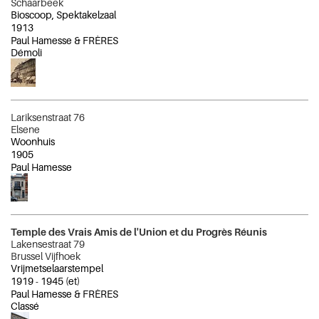
Schaarbeek
Bioscoop, Spektakelzaal
1913
Paul Hamesse & FRÈRES
Démoli
Lariksenstraat 76
Elsene
Woonhuis
1905
Paul Hamesse
Temple des Vrais Amis de l'Union et du Progrès Réunis
Lakensestraat 79
Brussel Vijfhoek
Vrijmetselaarstempel
1919
-
1945
(et)
Paul Hamesse & FRÈRES
Classé