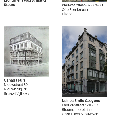
Monument voor Armand
Steurs
Klauwaartslaan 37-37a-38
Géo Bernierlaan
Elsene
Canada Furs
Nieuwstraat 80
Nieuwbrug 70
Brussel Vijfhoek
Usines Emile Goeyens
Fabrieksstraat 1-1B-1C
Bloemenhofplein 5
Onze-Lieve-Vrouw van