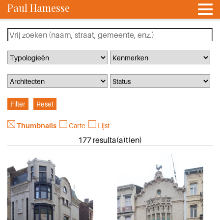
Paul Hamesse
Thumbnails
Carte
Lijst
177 resulta(a)t(en)